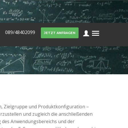
089/48402099
JETZT ANFRAGEN
m, Zielgruppe und Produktkonfiguration –
rzustellen und zugleich die anschließenden
ng des Anwendungsbereichs und der