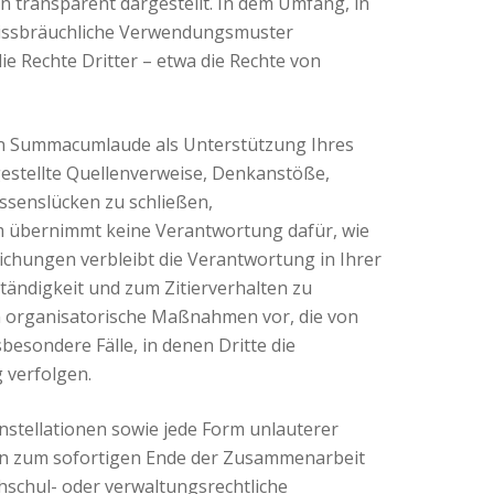
transparent dargestellt. In dem Umfang, in
missbräuchliche Verwendungsmuster
 Rechte Dritter – etwa die Rechte von
 von Summacumlaude als Unterstützung Ihres
tgestellte Quellenverweise, Denkanstöße,
ssenslücken zu schließen,
rm übernimmt keine Verantwortung dafür, wie
ichungen verbleibt die Verantwortung in Ihrer
ständigkeit und zum Zitierverhalten zu
n organisatorische Maßnahmen vor, die von
esondere Fälle, in denen Dritte die
 verfolgen.
onstellationen sowie jede Form unlauterer
en zum sofortigen Ende der Zusammenarbeit
chschul- oder verwaltungsrechtliche