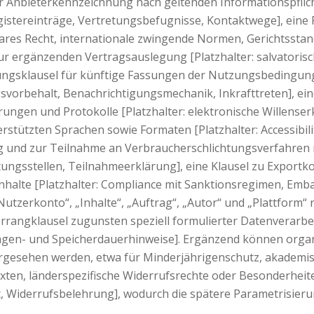
ur Anbieterkennzeichnung nach geltenden Informationspfli
egistereinträge, Vertretungsbefugnisse, Kontaktwege], eine
bares Recht, internationale zwingende Normen, Gerichtsstan
 zur ergänzenden Vertragsauslegung [Platzhalter: salvatoris
ungsklausel für künftige Fassungen der Nutzungsbedingun
svorbehalt, Benachrichtigungsmechanik, Inkrafttreten], ei
rungen und Protokolle [Platzhalter: elektronische Willenser
rstützten Sprachen sowie Formaten [Platzhalter: Accessibi
ung und zur Teilnahme an Verbraucherschlichtungsverfahren
htungsstellen, Teilnahmeerklärung], eine Klausel zu Exportk
Inhalte [Platzhalter: Compliance mit Sanktionsregimen, Emb
Nutzerkonto“, „Inhalte“, „Auftrag“, „Autor“ und „Plattform“ n
rrangklausel zugunsten speziell formulierter Datenverarbe
gen- und Speicherdauerhinweise]. Ergänzend können organi
gesehen werden, etwa für Minderjährigenschutz, akademisc
n, länderspezifische Widerrufsrechte oder Besonderheiten 
, Widerrufsbelehrung], wodurch die spätere Parametrisieru