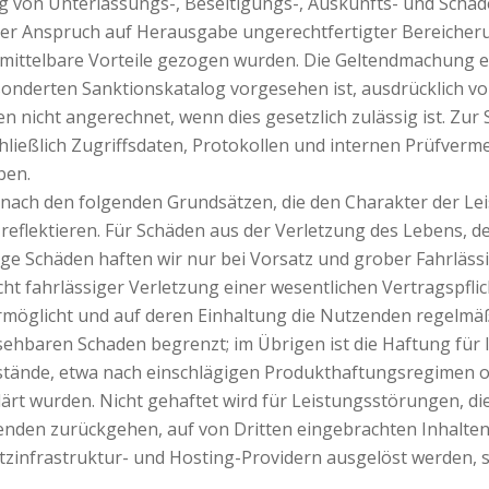
 von Unterlassungs-, Beseitigungs-, Auskunfts- und Sch
der Anspruch auf Herausgabe ungerechtfertigter Bereicheru
ttelbare Vorteile gezogen wurden. Die Geltendmachung eine
sonderten Sanktionskatalog vorgesehen ist, ausdrücklich vo
nicht angerechnet, wenn dies gesetzlich zulässig ist. Zur
ießlich Zugriffsdaten, Protokollen und internen Prüfver
ben.
nach den folgenden Grundsätzen, die den Charakter der Le
eflektieren. Für Schäden aus der Verletzung des Lebens, d
ige Schäden haften wir nur bei Vorsatz und grober Fahrlässig
icht fahrlässiger Verletzung einer wesentlichen Vertragspf
möglicht und auf deren Einhaltung die Nutzenden regelmäßi
ehbaren Schaden begrenzt; im Übrigen ist die Haftung für l
stände, etwa nach einschlägigen Produkthaftungsregimen
ärt wurden. Nicht gehaftet wird für Leistungsstörungen, die
nden zurückgehen, auf von Dritten eingebrachten Inhalte
infrastruktur- und Hosting-Providern ausgelöst werden, s