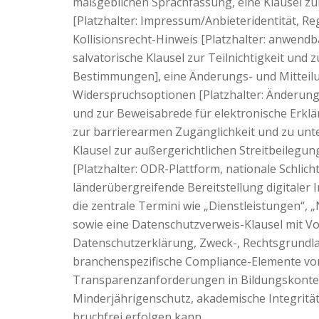
maßgeblichen Sprachfassung, eine Klausel z
[Platzhalter: Impressum/Anbieteridentität, R
Kollisionsrecht-Hinweis [Platzhalter: anwend
salvatorische Klausel zur Teilnichtigkeit und
Bestimmungen], eine Änderungs- und Mitteil
Widerspruchsoptionen [Platzhalter: Änderung
und zur Beweisabrede für elektronische Erklä
zur barrierearmen Zugänglichkeit und zu unte
Klausel zur außergerichtlichen Streitbeileg
[Platzhalter: ODR-Plattform, nationale Schlic
länderübergreifende Bereitstellung digitaler 
die zentrale Termini wie „Dienstleistungen“, „
sowie eine Datenschutzverweis-Klausel mit Vo
Datenschutzerklärung, Zweck-, Rechtsgrundla
branchenspezifische Compliance-Elemente vor
Transparenzanforderungen in Bildungskontexte
Minderjährigenschutz, akademische Integrität
bruchfrei erfolgen kann.