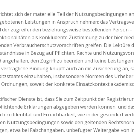
htet sich der materielle Teil der Nutzungsbedingungen an
ebotenen Leistungen in Anspruch nehmen; das Vertragsverh
d der zugreifenden beziehungsweise bestellenden Person – i
unktionalitäten als konkludente Zustimmung zu der hier ni
enden Verbraucherschutzvorschriften greifen. Die Lektüre
rständnisse in Bezug auf Pflichten, Rechte und Nutzungsvo
 angehalten, den Zugriff zu beenden und keine Leistungen 
 vertragliche Bindung knüpft auch an die Zusicherung an, s
tzstaates einzuhalten, insbesondere Normen des Urheber-
 Ordnungen, soweit der konkrete Einsatzkontext akademisch
fischer Dienste ist, dass Sie zum Zeitpunkt der Registrie
verpflichtende Erklärungen abgegeben werden können, und da
zu Identität und Erreichbarkeit, wie in der gesondert ver
sen Nutzungsbedingungen sowie den geltenden Rechtsnorm
gen, etwa bei Falschangaben, unbefugter Weitergabe von I