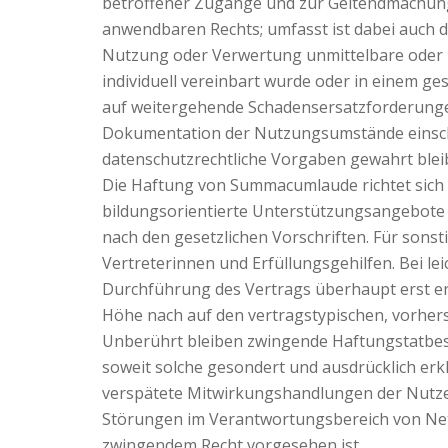
betroffener Zugänge und zur Geltendmachung
anwendbaren Rechts; umfasst ist dabei auch 
Nutzung oder Verwertung unmittelbare oder mi
individuell vereinbart wurde oder in einem ge
auf weitergehende Schadensersatzforderungen 
Dokumentation der Nutzungsumstände einschl
datenschutzrechtliche Vorgaben gewahrt blei
Die Haftung von Summacumlaude richtet sich 
bildungsorientierte Unterstützungsangebote r
nach den gesetzlichen Vorschriften. Für sonst
Vertreterinnen und Erfüllungsgehilfen. Bei le
Durchführung des Vertrags überhaupt erst er
Höhe nach auf den vertragstypischen, vorhers
Unberührt bleiben zwingende Haftungstatbe
soweit solche gesondert und ausdrücklich erkl
verspätete Mitwirkungshandlungen der Nutze
Störungen im Verantwortungsbereich von Netz
zwingendem Recht vorgesehen ist.