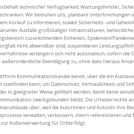
orbehalt technischer Verfügbarkeit; Wartungsfenster, Sic
nschränken. Wir bemühen uns, planbare Unterbrechungen 
nem Vorlauf zu informieren, soweit Sicherheits- und Gehei
arunter Ausfälle großskaliger Infrastrukturen, behördlich
ngsbereich zuzurechnenden Einheiten, Epidemien/Pandemie
Sorgfalt nicht abwendbar sind, suspendieren Leistungspflich
rhältnisse verlängern sich nicht automatisch, sofern die S
e außerordentliche Beendigung zu, ohne dass hieraus Ansp
Plattform Kommunikationskanäle bereit, über die ein Austau
stattfinden kann; um Datenschutz, Vertraulichkeit und Sich
er in geeigneter Weise gefiltert werden, damit keine sen
 Kommunikation zweckgebunden bleibt. Die Urheberrechte an 
ummacumlaude über, weil die Autorinnen und Autoren ihre Rec
rmprozesse verwalten, verbessern, intern referenzieren und
 zur Außenverwertung für Dritte folgt.