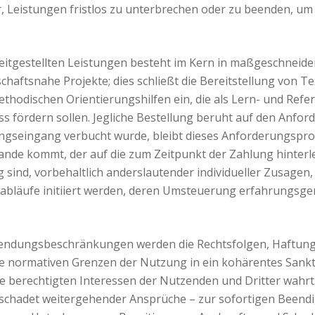
, Leistungen fristlos zu unterbrechen oder zu beenden, um 
itgestellten Leistungen besteht im Kern in maßgeschneid
aftsnahe Projekte; dies schließt die Bereitstellung von T
hodischen Orientierungshilfen ein, die als Lern- und Refe
 fördern sollen. Jegliche Bestellung beruht auf den Anford
ungseingang verbucht wurde, bleibt dieses Anforderungspro
ande kommt, der auf die zum Zeitpunkt der Zahlung hinterle
 sind, vorbehaltlich anderslautender individueller Zusagen,
sabläufe initiiert werden, deren Umsteuerung erfahrungsge
rwendungsbeschränkungen werden die Rechtsfolgen, Haftung
 normativen Grenzen der Nutzung in ein kohärentes Sankt
die berechtigten Interessen der Nutzenden und Dritter wahrt
hadet weitergehender Ansprüche – zur sofortigen Beendig