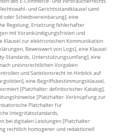
chten des E-Commerce- und Verbraucherrechts
 Rechtswahl- und Gerichtsstandklausel samt
d oder Schiedsvereinbarung], eine
che Regelung, Ersetzung fehlerhafter
gen mit Vorankündigungsfristen und
ne Klausel zur elektronischen Kommunikation
klärungen, Beweiswert von Logs], eine Klausel
lity-Standards, Unterstützungsumfang], eine
 nach unionsrechtlichen Vorgaben
ontrollen und Sanktionsrecht im Hinblick auf
argolisten], eine Begriffsbestimmungsklausel,
ormiert [Platzhalter: definitorischer Katalog],
itungshinweise [Platzhalter: Verknüpfung zur
satorische Platzhalter für
he Integritätsstandards,
bei digitalen Leistungen [Platzhalter:
ng rechtlich homogener und redaktionell