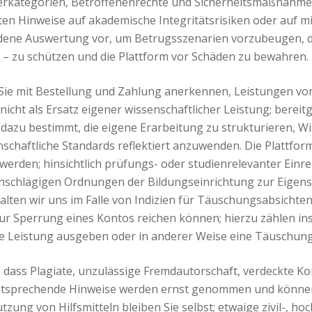
rkategorien, Betroffenenrechte und Sicherheitsmaßnahmen 
en Hinweise auf akademische Integritätsrisiken oder auf 
dene Auswertung vor, um Betrugsszenarien vorzubeugen, die
– zu schützen und die Plattform vor Schäden zu bewahren.
dass Sie mit Bestellung und Zahlung anerkennen, Leistungen
icht als Ersatz eigener wissenschaftlicher Leistung; berei
azu bestimmt, die eigene Erarbeitung zu strukturieren, Wi
chaftliche Standards reflektiert anzuwenden. Die Plattfo
werden; hinsichtlich prüfungs- oder studienrelevanter Einre
ls einschlägigen Ordnungen der Bildungseinrichtung zur Eigen
lten wir uns im Falle von Indizien für Täuschungsabsichte
ur Sperrung eines Kontos reichen können; hierzu zählen insb
he Leistung ausgeben oder in anderer Weise eine Täuschung
e, dass Plagiate, unzulässige Fremdautorschaft, verdeckte K
; entsprechende Hinweise werden ernst genommen und könn
zung von Hilfsmitteln bleiben Sie selbst; etwaige zivil-, ho