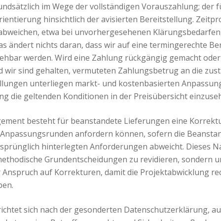
ndsätzlich im Wege der vollständigen Vorauszahlung; der fü
ientierung hinsichtlich der avisierten Bereitstellung. Zei
 abweichen, etwa bei unvorhergesehenen Klärungsbedarfen
ändert nichts daran, dass wir auf eine termingerechte Ber
ehbar werden. Wird eine Zahlung rückgängig gemacht oder
d wir sind gehalten, vermuteten Zahlungsbetrug an die zus
ellungen unterliegen markt- und kostenbasierten Anpassun
ng die geltenden Konditionen in der Preisübersicht einzuse
gement besteht für beanstandete Lieferungen eine Korrektu
r Anpassungsrunden anfordern können, sofern die Beanstand
sprünglich hinterlegten Anforderungen abweicht. Dieses Na
methodische Grundentscheidungen zu revidieren, sondern um
 der Anspruch auf Korrekturen, damit die Projektabwicklung 
ben.
tet sich nach der gesonderten Datenschutzerklärung, auf 