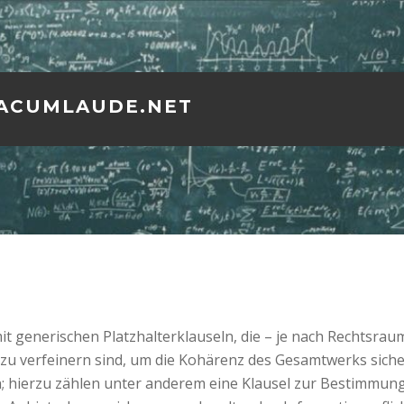
ACUMLAUDE.NET
generischen Platzhalterklauseln, die – je nach Rechtsrau
zu verfeinern sind, um die Kohärenz des Gesamtwerks siche
n; hierzu zählen unter anderem eine Klausel zur Bestimmu